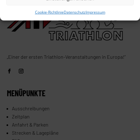
Cookie-Richtlinie
Datenschutz
Impressum
„Einer der ersten Triathlon-Veranstaltungen in Europa!“
MENÜPUNKTE
Ausschreibungen
Zeitplan
Anfahrt & Parken
Strecken & Lagepläne