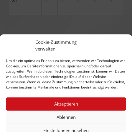
31
1
2
3
4
5
6
VERANSTALTUNGEN ALS LISTE
Cookie-Zustimmung
verwalten
There are no upcoming events at this time.
Um dir ein optimales Erlebnis zu bieten, verwenden wir Technologien wie
Cookies, um Geräteinformationen zu speichern und/oder darauf
zuzugreifen. Wenn du diesen Technologien zustimmst, können wir Daten
wie das Surfverhalten oder eindeutige IDs auf dieser Website
verarbeiten. Wenn du deine Zustimmung nicht erteilst oder zurückziehst,
können bestimmte Merkmale und Funktionen beeinträchtigt werden.
Akzeptieren
Ablehnen
Einstellungen ansehen