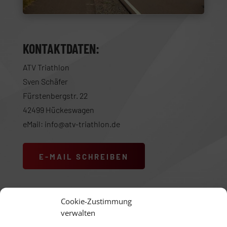
KONTAKTDATEN:
ATV Triathlon
Sven Schäfer
Fürstenbergstr. 22
42499 Hückeswagen
eMail: info@atv-triathlon.de
E-MAIL SCHREIBEN
Cookie-Zustimmung
verwalten