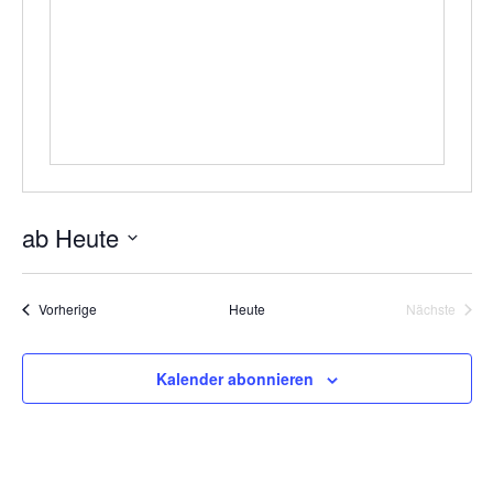
ab Heute
Datum
wählen.
Veranstaltungen
Vorherige
Heute
Nächste
Veranstal
Kalender abonnieren