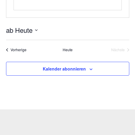
ab Heute
Datum
wählen.
Veranstaltungen
Vorherige
Heute
Nächste
Veranstal
Kalender abonnieren